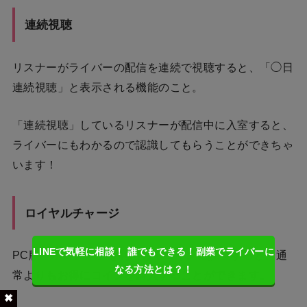
連続視聴
リスナーがライバーの配信を連続で視聴すると、「◯日
連続視聴」と表示される機能のこと。
「連続視聴」しているリスナーが配信中に入室すると、
ライバーにもわかるので認識してもらうことができちゃ
います！
ロイヤルチャージ
LINEで気軽に相談！ 誰でもできる！副業でライバーに
PC版「ポコチャ」を利用してコインに課金すると、通
なる方法とは？！
常よりもお得にコインを購入することができます。