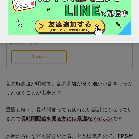
ゼンハイザー プロフェッショナルモニタリングイヤ
ホン IE 400 PRO CLEAR 507484【国内正規品】
posted with
カエレバ
Amazon
音の解像度が明瞭で、音の分離が良く細かい音をしっか
りと聴くことが出来ます。
重量も軽く、長時間使っても疲れない設計にもなってい
るので
長時間配信を見る方には最適なイヤホン
です。
足音の方向なども聞き分けることが出来るので、
FPSゲ