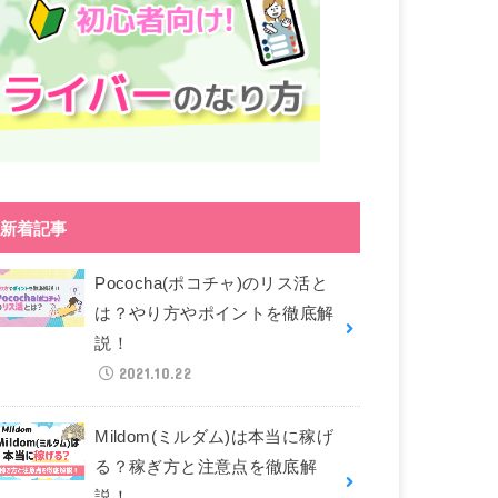
新着記事
Pococha(ポコチャ)のリス活と
は？やり方やポイントを徹底解
説！
2021.10.22
Mildom(ミルダム)は本当に稼げ
る？稼ぎ方と注意点を徹底解
説！