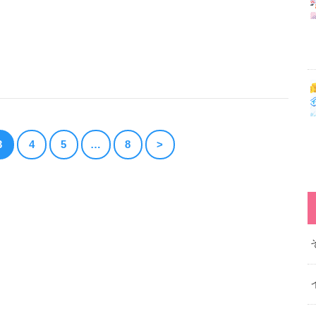
3
4
5
…
8
>