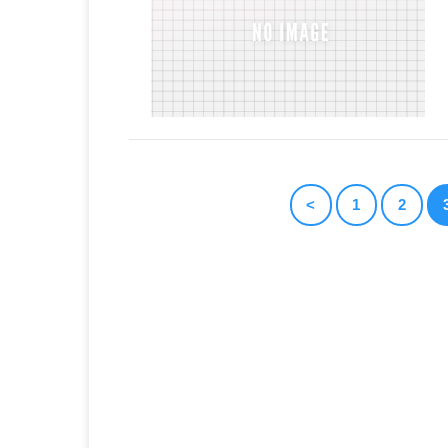
<
1
2