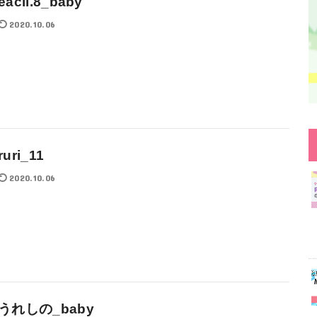
eacil.8_baby
2020.10.06
ruri_11
2020.10.06
うれしの_baby