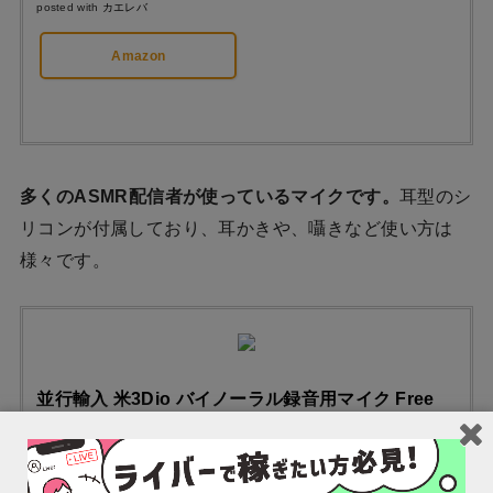
posted with
カエレバ
Amazon
多くのASMR配信者が使っているマイクです。
耳型のシ
リコンが付属しており、耳かきや、囁きなど使い方は
様々です。
並行輸入 米3Dio バイノーラル録音用マイク Free
Space Pro Ⅱ
posted with
カエレバ