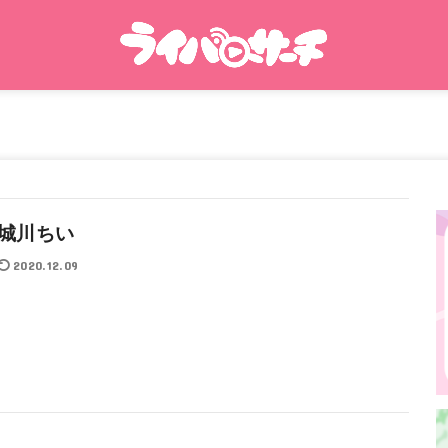
城川ちい
2020.12.09