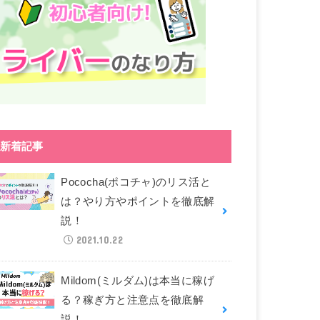
新着記事
Pococha(ポコチャ)のリス活と
は？やり方やポイントを徹底解
説！
2021.10.22
Mildom(ミルダム)は本当に稼げ
る？稼ぎ方と注意点を徹底解
説！