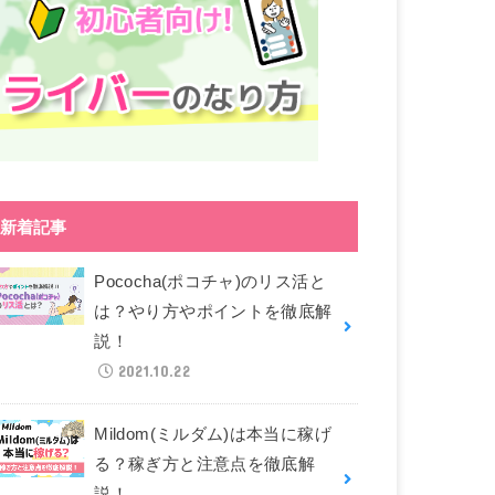
新着記事
Pococha(ポコチャ)のリス活と
は？やり方やポイントを徹底解
説！
2021.10.22
Mildom(ミルダム)は本当に稼げ
る？稼ぎ方と注意点を徹底解
説！