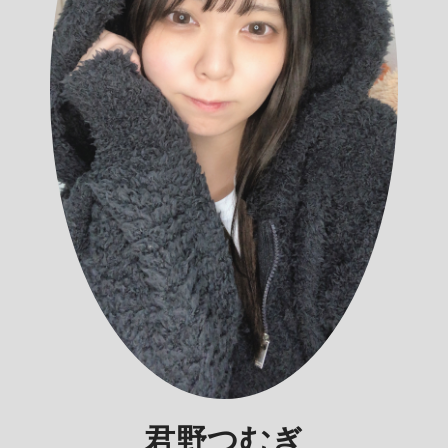
君野つむぎ