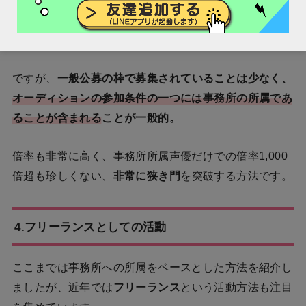
このオーディションは
合格=出演につながる
ため、いち
早くデビューするにはぴったりの方法
でしょう。
ですが、
一般公募の枠で募集されていることは少なく、
オーディションの参加条件の一つには事務所の所属であ
ることが含まれる
ことが一般的。
倍率も非常に高く、事務所所属声優だけでの倍率1,000
倍超も珍しくない、
非常に狭き門
を突破する方法です。
4.フリーランスとしての活動
ここまでは事務所への所属をベースとした方法を紹介し
ましたが、近年では
フリーランス
という活動方法も注目