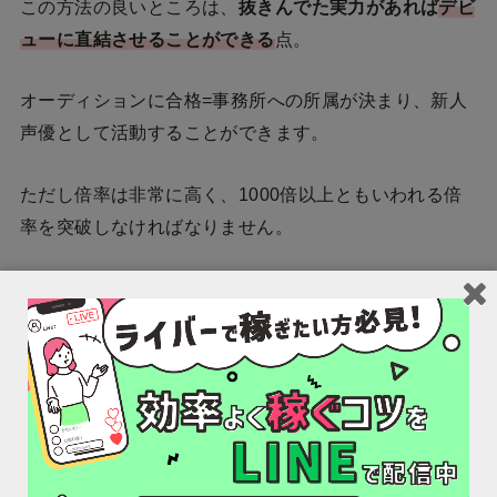
この方法の良いところは、
抜きんでた実力があれば
デビ
ューに直結させることができる
点。
オーディションに合格=事務所への所属が決まり、新人
声優として活動することができます。
ただし倍率は非常に高く、1000倍以上ともいわれる倍
率を突破しなければなりません。
相当な実力が必要
な方法
となっています。
3.作品のオーディションに参加
3つ目は、
作品のキャラクターオーディションに参加
す
る方法です。