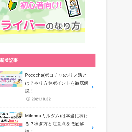
新着記事
Pococha(ポコチャ)のリス活と
は？やり方やポイントを徹底解
説！
2021.10.22
Mildom(ミルダム)は本当に稼げ
る？稼ぎ方と注意点を徹底解
説！