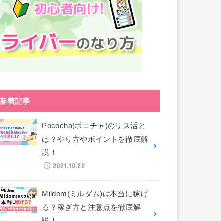
新着記事
Pococha(ポコチャ)のリス活と
は？やり方やポイントを徹底解
説！
2021.10.22
Mildom(ミルダム)は本当に稼げ
る？稼ぎ方と注意点を徹底解
説！