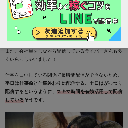
う！
塚本奈々美さんのプロフィール
とても的確で貴重なコメントを頂きました！
また、会社員をしながら配信しているライバーさんも多
くいらっしゃいました！
仕事を日中している関係で長時間配信ができないため、
平日は仕事前と仕事終わりに配信する、土日はがっつり
配信するというように、
ス
キマ
時間を有効活用して配信
している
そうです。