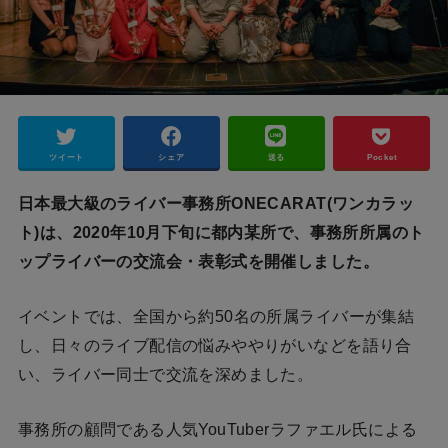
ツイート
シェア
送る
Pocket
日本最大級のライバー事務所ONECARAT(ワンカラッ
ト)は、2020年10月下旬に都内某所で、事務所所属のト
ップライバーの交流会・表彰式を開催しました。
イベントでは、全国から約50名の所属ライバーが集結
し、日々のライブ配信の悩みややりがいなどを語り合
い、ライバー同士で交流を深めました。
事務所の顧問である人気YouTuberラファエル氏による