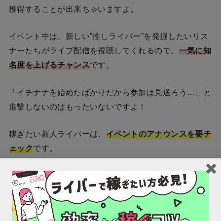
獲得することが出来ちゃいますよ。
イベント中は、新しい”推しライバー”を発掘したいリス
ナーたちがライブ配信を視聴してくれるので、
一気に知
名度を上げるチャンス
です。
「イチナナを始めたばかりだから参加は見送ろう…」と
進撃しないのはもったいないですよ！
稼ぎたい新人ライバーは、
イベントのアナウンスを要チ
ェック
です。
2.進撃のあとは「新人ライバーの疾風」
イベント「新人ライバーの進撃」後、
毎月17日から2週