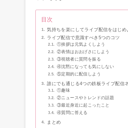
目次
気持ちを楽にしてライブ配信をはじめ
ライブ配信で意識すべき5つのコツ
①挨拶は元気よくしよう
②表情はおおげさにしよう
③視聴者に質問を振る
④沈黙になっても気にしない
⑤定期的に配信しよう
誰にでも通じる4つの鉄板ライブ配信
①趣味
②ニュースやトレンドの話題
③最近身近に起こったこと
④質問に答える
まとめ