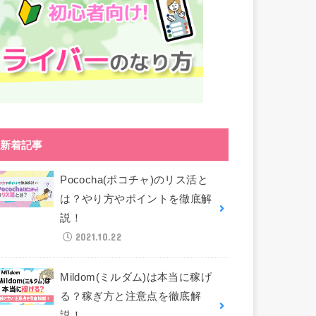
新着記事
Pococha(ポコチャ)のリス活と
は？やり方やポイントを徹底解
説！
2021.10.22
Mildom(ミルダム)は本当に稼げ
る？稼ぎ方と注意点を徹底解
説！