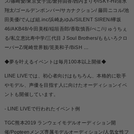
ス/篠崎愛/東京女子流/倉持由香/西内まりや/SKY-HI/清水
翔太/ゴールデンボンバー/サカナクション/ 藤田ニコル/池
田美優/でんぱ組.inc/浜崎あゆみ/SILENT SIREN/欅坂
46/AKB48/今田美桜/稲垣吾郎/香取慎吾/ぺこ/りゅうちぇ
る/私立恵比寿中学/三代目 J Soul Brothers/ももいろクロ
ーバーZ/尾崎世界観/筧美和子/BiSH …
◆夢を叶えるイベントは毎月100本以上開催◆
LINE LIVEでは、初心者向けはもちろん、本格的に歌手
やモデル、声優を目指す人に向けたオーディションイベ
ントも開催しています。
- LINE LIVEで行われたイベント例
TGC熊本2019 ランウェイモデルオーディション開
催/Popteenメンズ専属モデルオーディション/人気女性フ