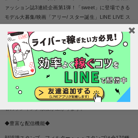
ァッション誌3連続企画第1弾！「sweet」に登場できる
モデル大募集/映画「アリー/ スター誕生」LINE LIVE ス
ターダムオーディション/映画『二ノ国』声優オーディシ
ョン/オールナイトニッポンiパーソナリティオーディシ
ョン
◆配信者を応援するには◆
「ハート」は、毎日アプリを使うと無料で手に入れるこ
とが出来ます。
「ハート」や、有料の「応援アイテム」を送ると、配信
者のランキング順位が上がります。
◆豊富な配信機能◆
顔認識スタンプ、フィルター・・・スタンプは全170種