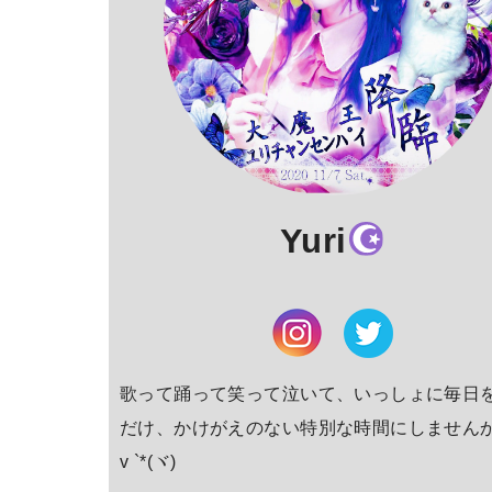
Yuri
歌って踊って笑って泣いて、いっしょに毎日
だけ、かけがえのない特別な時間にしませんか (ﾉ
v `*(ヾ)