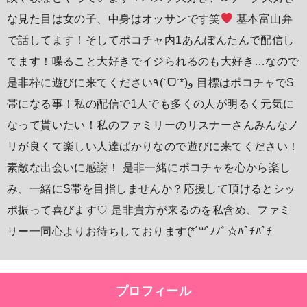
な見た目は女の子、中身はオッサンです笑
基本富山弁
で話してます！そしてポコチャ内1あんぽんたんで配信し
てます！喋ること大好きでイジられるのも大好き…なので
是非枠に遊びに来てください٩(ˊᗜˋ*)و 目標はポコチャでS
帯になる事！私の配信で1人でも多くの人が明るく元気に
なって貰いたい！私のファミリーのリスナーさんみんなノ
リが良くて楽しい人達ばかりなので遊びに来てください！
素敵な出会いに感謝！ 是非一緒にポコチャを心から楽し
み、一緒にS帯を目指しませんか？応援して頂けるとシッ
ポ振って喜びます♡ 是非貴方が来るのを私含め、ファミ
リー一同心よりお待ちしております(*´꒳`ﾉﾉﾞ☆ﾊﾟﾁﾊﾟﾁ
プロフィール